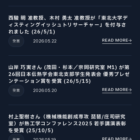
西駿 明 准教授、木村 勇太 准教授が「東北大学デ
ィスティングイッシュトリサーチャー」を付与さ
れました (26/5/1)
READ MORE
受賞
2026.05.22
山岸 巧実さん (茂田・杉本／宗岡研究室 M1) が第
26回日本伝熱学会東北支部学生発表会 優秀プレゼ
ンテーション賞を受賞 (26/5/15)
READ MORE
受賞
2026.05.20
村上聖樹さん（機械機能創成専攻 琵琶/庄司研究
室）が熱工学コンファレンス2025 若手講演表彰
を受賞 (25/10/5)
READ MORE
受賞
2026.05.19