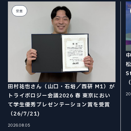
Tohoku University “Mechanical Engineering” is a place to challenge research for human happiness and the future in the world's best environment. We create tomorrow's affluence with free ideas.
Tohoku University “Mechanical Engineering” is a place to challenge research for human happiness and the future in the world's best environment. We create tomorrow's affluence with free ideas.
Tohoku University “Mechanical Engineering” is a place to challenge research for human happiness and the future in the world's best environment. We create tomorrow's affluence with free ideas.
Tohoku University “Mechanical Engineering” is a place to challenge research for human happiness and the future in the world's best environment. We create tomorrow's affluence with free ideas.
Tohoku University “Mechanical Engineering” is a place to challenge research for human happiness and the future in the world's best environment. We create tomorrow's affluence with free ideas.
Tohoku University “Mechanical Engineering” is a place to challenge research for human happiness and the future in the world's best environment. We create tomorrow's affluence with free ideas.
ファインメカニクス専攻
EXAMINATION INDEX
NEWS
CURRICULUM
ニュース
ロボティクス専攻
大学院入試
STUDENT SUPPORTS
受賞
カリキュラム
航空宇宙工学専攻
学生サポート
NEWS INDEX
ACCESS
PAST COLLECTION
アクセス・キャンパスマップ
情報科学研究科
ニュース
OPEN LECTURE
入試出題範囲・過去の試験問題
オープンキャンパス・見学
環境科学研究科
ABOUT SITE
TOPICS
このサイトについて
医工学研究科
トピックス
CAREER PATH
SITEMAP
キャリアパス
RESEARCHER
サイトマップ
PRIZE
教員
受賞
松
REPORT
S
報道
（
機械系同窓会
田村祐也さん（山口・石﨏／西研 M1）が
RECRUIT
機械系産学連携推進室
20
トライボロジー会議2026 春 東京におい
採用情報
自動車の過去・未来館
て学生優秀プレゼンテーション賞を受賞
EVENT
（26/7/21)
イベント
〒980-8579
2026.08.05
PRESS
宮城県仙台市青葉区荒巻字青葉 6-6-01