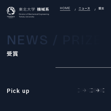
HOME
ニュース
受賞
JAPANESE
ENGLISH
NEWS / PRIZE
TOP
受賞
INTRODUCTION
機械系について
INTRODUCTION INDEX
SEARCH
研究室を探す
機械系について
SEARCH INDEX
DEI
OVERVIEW
DEI推進
研究室を探す
組織・沿革
DEI INDEX
Pick up
EDUCATION
LABORATORY
大学院教育
DEI推進
研究室
EDUCATION INDEX
EXAMINATION
GLOBAL
機械機能創成専攻
大学院入試
大学院教育
国際交流