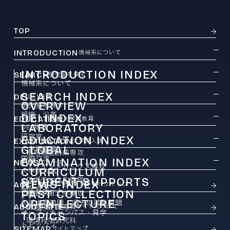
TOP
INTRODUCTION
機械系について
INTRODUCTION INDEX
SEARCH
研究室を探す
機械系について
SEARCH INDEX
DEI
DEI推進
OVERVIEW
研究室を探す
組織・沿革
DEI INDEX
EDUCATION
大学院教育
LABORATORY
DEI推進
研究室
EDUCATION INDEX
EXAMINATION
大学院入試
GLOBAL
大学院教育
機械機能創成専攻
国際交流
EXAMINATION INDEX
NEWS
ニュース
ファインメカニクス専攻
CURRICULUM
大学院入試
ロボティクス専攻
STUDENT SUPPORTS
カリキュラム
NEWS INDEX
ACCESS
アクセス・キャンパスマップ
学生サポート
PAST COLLECTION
ニュース
航空宇宙工学専攻
OPEN LECTURE
入試出題範囲・過去の試験問題
ABOUT SITE
情報科学研究科
このサイトについて
オープンキャンパス・見学
TOPICS
環境科学研究科
トピックス
SITEMAP
サイトマップ