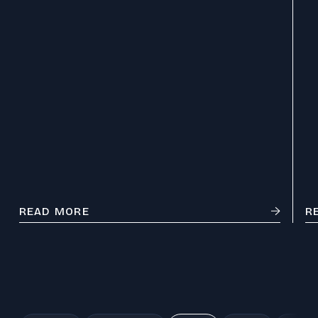
プレスリリース
© 2026 Division of Mechanical
Engineering,Tohoku University.
READ MORE
R