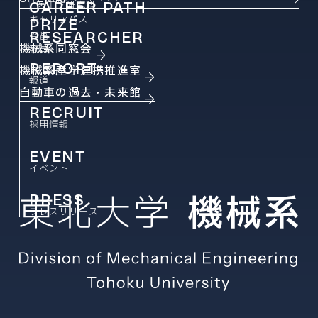
CAREER PATH
医工学研究科
キャリアパス
PRIZE
RESEARCHER
受賞
機械系同窓会
教員
REPORT
機械系産学連携推進室
報道
自動車の過去・未来館
RECRUIT
採用情報
EVENT
イベント
PRESS
プレスリリース