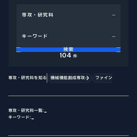
Tohoku University “Mechanical Engineering” is a place to challenge research for human happiness and the future in the world's best environment. We create tomorrow's affluence with free ideas.
Tohoku University “Mechanical Engineering” is a place to challenge research for human happiness and the future in the world's best environment. We create tomorrow's affluence with free ideas.
Tohoku University “Mechanical Engineering” is a place to challenge research for human happiness and the future in the world's best environment. We create tomorrow's affluence with free ideas.
Tohoku University “Mechanical Engineering” is a place to challenge research for human happiness and the future in the world's best environment. We create tomorrow's affluence with free ideas.
Tohoku University “Mechanical Engineering” is a place to challenge research for human happiness and the future in the world's best environment. We create tomorrow's affluence with free ideas.
Tohoku University “Mechanical Engineering” is a place to challenge research for human happiness and the future in the world's best environment. We create tomorrow's affluence with free ideas.
ファインメカニクス専攻
EXAMINATION INDEX
NEWS
CURRICULUM
ニュース
ロボティクス専攻
大学院入試
STUDENT SUPPORTS
カリキュラム
航空宇宙工学専攻
学生サポート
NEWS INDEX
ACCESS
PAST COLLECTION
アクセス・キャンパスマップ
情報科学研究科
ニュース
OPEN LECTURE
入試出題範囲・過去の試験問題
オープンキャンパス・見学
環境科学研究科
ABOUT SITE
TOPICS
このサイトについて
医工学研究科
トピックス
CAREER PATH
検索
SITEMAP
キャリアパス
RESEARCHER
104
サイトマップ
件
PRIZE
教員
受賞
REPORT
専攻・研究科を知る
機械機能創成専攻
ファインメカニクス
報道
機械系同窓会
RECRUIT
機械系産学連携推進室
採用情報
自動車の過去・未来館
-
専攻・研究科一覧:
EVENT
-
キーワード:
イベント
〒980-8579
PRESS
宮城県仙台市青葉区荒巻字青葉 6-6-01