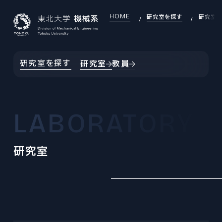
HOME
研究室を探す
研究室
JAPANESE
ENGLISH
研究室を探す
研究室
教員
TOP
INTRODUCTION
機械系について
LABORATORY
INTRODUCTION INDEX
SEARCH
研究室を探す
機械系について
研究室
SEARCH INDEX
DEI
OVERVIEW
DEI推進
研究室を探す
組織・沿革
DEI INDEX
EDUCATION
LABORATORY
大学院教育
DEI推進
研究室
EDUCATION INDEX
EXAMINATION
GLOBAL
機械機能創成専攻
大学院入試
大学院教育
国際交流