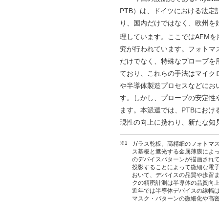
PTB）は、ドイツにおける法
り、国内だけではなく、欧州を
理しています。ここではAFMを
究が行われています。フォトマス
だけでなく、特殊なプローブを
ており、これらの手法はマイク
や半導体製造プロセスなどにお
す。しかし、プローブの安定性
ます。本派遣では、PTBにおけ
現性の向上に携わり、新たな知
※1
ガラス乾板。高精細のフォトマ
ス基板と遮光する金属薄膜によ
のデバイスパターンが描画され
投影することによって微細な電
おいて、デバイスの品質や歩留
クの精密計測は半導体の品質向
近年では半導体デバイスの線幅は
マスク・パターンの微細化や高