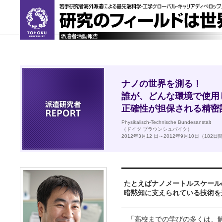
ナノの世界を測る！
誰が、どんな環境で使用
正確性が担保される精密
Physikalisch-Technische Bundesanstalt
（ドイツ ブラウンシュバイク）
2012年3月12 日～2012年9月10日（182日
たとえばナノメートルスケール
暗黙知に支えられている技術を
「高校までの学びの多くは、