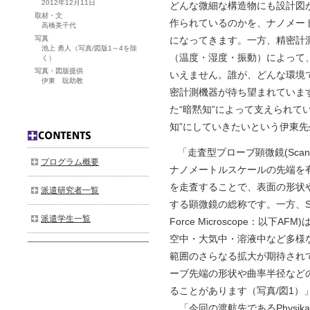
2012年12月11日
どんな微細な構造物にも設計図
取材・文
作られているのかを、ナノメー
高橋美千代
写真
になってきます。一方、精密計
池上 勇人（写真/図版1～4を除
（温度・湿度・振動）によって
く）
写真・図版提供
いえません。誰が、どんな環境
伊東 聡助教
密計測機器が待ち望まれていま
た“暗黙知”によって支えられて
知”にしていきたいという伊東先
「走査型プローブ顕微鏡(Scannin
プログラム概要
ナノメートルスケールの先端を有
を走査することで、表面の形状
派遣研究者一覧
する顕微鏡の総称です。一方、SP
派遣学生一覧
Force Microscope：以
空中・大気中・溶液中など多様
範囲のさらなる拡大が期待され
ーブ先端の形状や曲率半径など
ることがあります（写真/図1）
「今回の渡航先であるPhysikalisch