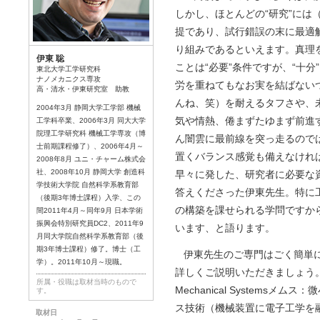
しかし、ほとんどの“研究”には
提であり、試行錯誤の末に最適
り組みであるといえます。真理
伊東 聡
ことは“必要”条件ですが、“十
東北大学工学研究科
ナノメカニクス専攻
労を重ねてもなお実を結ばない
高・清水・伊東研究室 助教
んね、笑）を耐えるタフさや、
2004年3月 静岡大学工学部 機械
気や情熱、倦まずたゆまず前進
工学科卒業、2006年3月 同大大学
院理工学研究科 機械工学専攻（博
ん闇雲に最前線を突っ走るので
士前期課程修了）、2006年4月～
置くバランス感覚も備えなけれ
2008年8月 ユニ・チャーム株式会
社、2008年10月 静岡大学 創造科
早々に発した、研究者に必要な
学技術大学院 自然科学系教育部
答えくださった伊東先生。特に
（後期3年博士課程）入学、この
の構築を課せられる学問ですか
間2011年4月～同年9月 日本学術
振興会特別研究員DC2、2011年9
います、と語ります。
月同大学院自然科学系教育部（後
期3年博士課程）修了。博士（工
伊東先生のご専門はごく簡単
学）。2011年10月～現職。
詳しくご説明いただきましょう。「近年
所属・役職は取材当時のもので
Mechanical Systems
す。
ス技術（機械装置に電子工学を
取材日