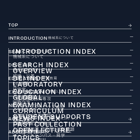
TOP
INTRODUCTION
機械系について
INTRODUCTION INDEX
SEARCH
研究室を探す
機械系について
SEARCH INDEX
DEI
DEI推進
OVERVIEW
研究室を探す
組織・沿革
DEI INDEX
EDUCATION
大学院教育
LABORATORY
DEI推進
研究室
EDUCATION INDEX
EXAMINATION
大学院入試
GLOBAL
大学院教育
機械機能創成専攻
国際交流
EXAMINATION INDEX
NEWS
ニュース
ファインメカニクス専攻
CURRICULUM
大学院入試
ロボティクス専攻
STUDENT SUPPORTS
カリキュラム
NEWS INDEX
ACCESS
アクセス・キャンパスマップ
学生サポート
PAST COLLECTION
ニュース
航空宇宙工学専攻
OPEN LECTURE
入試出題範囲・過去の試験問題
ABOUT SITE
情報科学研究科
このサイトについて
オープンキャンパス・見学
TOPICS