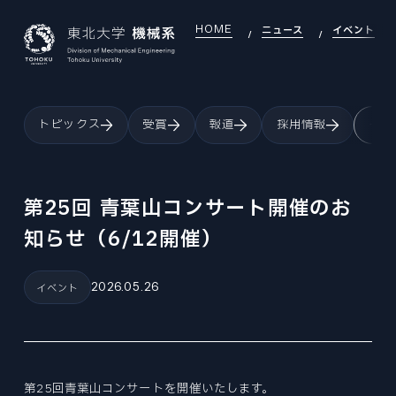
HOME
ニュース
イベント
JAPANESE
ENGLISH
トピックス
受賞
報道
採用情報
イベ
TOP
INTRODUCTION
機械系について
第25回 青葉山コンサート開催のお
INTRODUCTION INDEX
知らせ（6/12開催）
SEARCH
研究室を探す
機械系について
SEARCH INDEX
DEI
OVERVIEW
DEI推進
2026.05.26
イベント
研究室を探す
組織・沿革
DEI INDEX
EDUCATION
LABORATORY
大学院教育
DEI推進
研究室
EDUCATION INDEX
EXAMINATION
GLOBAL
機械機能創成専攻
大学院入試
大学院教育
第25回青葉山コンサートを開催いたします。
国際交流