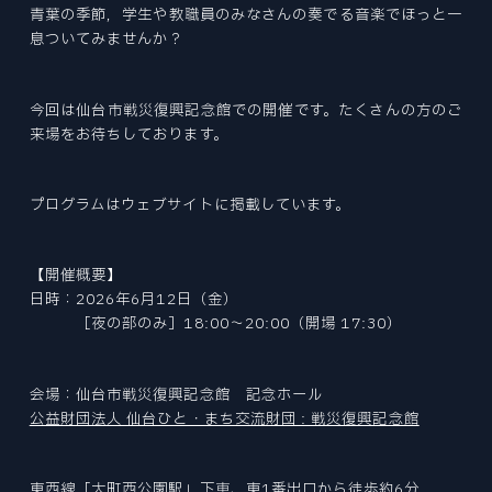
Tohoku University “Mechanical Engineering” is a place to challenge research for human happiness and the future in the world's best environment. We create tomorrow's affluence with free ideas.
Tohoku University “Mechanical Engineering” is a place to challenge research for human happiness and the future in the world's best environment. We create tomorrow's affluence with free ideas.
Tohoku University “Mechanical Engineering” is a place to challenge research for human happiness and the future in the world's best environment. We create tomorrow's affluence with free ideas.
Tohoku University “Mechanical Engineering” is a place to challenge research for human happiness and the future in the world's best environment. We create tomorrow's affluence with free ideas.
Tohoku University “Mechanical Engineering” is a place to challenge research for human happiness and the future in the world's best environment. We create tomorrow's affluence with free ideas.
Tohoku University “Mechanical Engineering” is a place to challenge research for human happiness and the future in the world's best environment. We create tomorrow's affluence with free ideas.
ファインメカニクス専攻
EXAMINATION INDEX
青葉の季節，学生や教職員のみなさんの奏でる音楽でほっと一
NEWS
CURRICULUM
ニュース
ロボティクス専攻
大学院入試
息ついてみませんか？
STUDENT SUPPORTS
カリキュラム
航空宇宙工学専攻
学生サポート
NEWS INDEX
ACCESS
PAST COLLECTION
アクセス・キャンパスマップ
情報科学研究科
ニュース
OPEN LECTURE
入試出題範囲・過去の試験問題
今回は仙台市戦災復興記念館での開催です。たくさんの方のご
オープンキャンパス・見学
環境科学研究科
ABOUT SITE
来場をお待ちしております。
TOPICS
このサイトについて
医工学研究科
トピックス
CAREER PATH
SITEMAP
キャリアパス
RESEARCHER
サイトマップ
PRIZE
プログラムはウェブサイトに掲載しています。
教員
受賞
REPORT
【開催概要】
報道
日時：2026年6月12日（金）
機械系同窓会
［夜の部のみ］18:00～20:00（開場 17:30）
RECRUIT
機械系産学連携推進室
採用情報
自動車の過去・未来館
会場：仙台市戦災復興記念館 記念ホール
EVENT
公益財団法人 仙台ひと・まち交流財団 : 戦災復興記念館
イベント
〒980-8579
PRESS
宮城県仙台市青葉区荒巻字青葉 6-6-01
東西線「大町西公園駅」下車、東1番出口から徒歩約6分