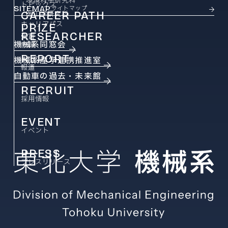
環境科学研究科
トピックス
SITEMAP
サイトマップ
CAREER PATH
医工学研究科
キャリアパス
PRIZE
RESEARCHER
受賞
機械系同窓会
教員
REPORT
機械系産学連携推進室
報道
自動車の過去・未来館
RECRUIT
採用情報
EVENT
イベント
PRESS
プレスリリース