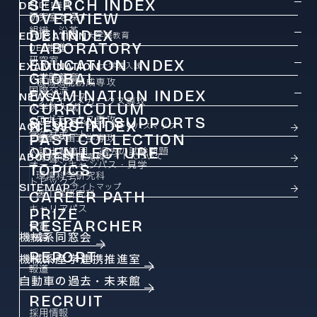
SEARCH INDEX
DEI
DEI推進
OVERVIEW
研究室を探す
組織・沿革
DEI INDEX
EDUCATION
大学院教育
LABORATORY
DEI推進
研究室
EDUCATION INDEX
EXAMINATION
大学院入試
GLOBAL
大学院教育
機械機能創成専攻
国際交流
EXAMINATION INDEX
NEWS
ニュース
ファインメカニクス専攻
CURRICULUM
大学院入試
ロボティクス専攻
STUDENT SUPPORTS
カリキュラム
NEWS INDEX
ACCESS
アクセス・キャンパスマップ
学生サポート
PAST COLLECTION
ニュース
航空宇宙工学専攻
OPEN LECTURE
入試出題範囲・過去の試験問題
ABOUT SITE
情報科学研究科
このサイトについて
オープンキャンパス・見学
TOPICS
環境科学研究科
トピックス
SITEMAP
サイトマップ
CAREER PATH
医工学研究科
キャリアパス
PRIZE
RESEARCHER
受賞
機械系同窓会
教員
REPORT
機械系産学連携推進室
報道
自動車の過去・未来館
RECRUIT
採用情報