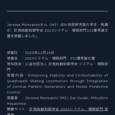
Tohoku University “Mechanical Engineering” is a place to challenge research for human happiness and the future in the world's best environment. We create tomorrow's affluence with free ideas.
Tohoku University “Mechanical Engineering” is a place to challenge research for human happiness and the future in the world's best environment. We create tomorrow's affluence with free ideas.
Tohoku University “Mechanical Engineering” is a place to challenge research for human happiness and the future in the world's best environment. We create tomorrow's affluence with free ideas.
Tohoku University “Mechanical Engineering” is a place to challenge research for human happiness and the future in the world's best environment. We create tomorrow's affluence with free ideas.
Tohoku University “Mechanical Engineering” is a place to challenge research for human happiness and the future in the world's best environment. We create tomorrow's affluence with free ideas.
Tohoku University “Mechanical Engineering” is a place to challenge research for human happiness and the future in the world's best environment. We create tomorrow's affluence with free ideas.
ファインメカニクス専攻
EXAMINATION INDEX
NEWS
CURRICULUM
ニュース
ロボティクス専攻
大学院入試
STUDENT SUPPORTS
カリキュラム
航空宇宙工学専攻
学生サポート
NEWS INDEX
ACCESS
PAST COLLECTION
アクセス・キャンパスマップ
情報科学研究科
ニュース
OPEN LECTURE
入試出題範囲・過去の試験問題
Jerome Monsantoさん（M2）ほか林部研究室の学生・教員
オープンキャンパス・見学
環境科学研究科
ABOUT SITE
が、計測自動制御学会 2025システム・情報部門SSI優秀論文
TOPICS
このサイトについて
医工学研究科
賞を受賞しました。
トピックス
CAREER PATH
SITEMAP
キャリアパス
RESEARCHER
サイトマップ
PRIZE
教員
受賞日 ：2025年11月14日
受賞
受賞名 ：2025システム・情報部門 SSI優秀論文賞
REPORT
授与団体：公益社団法人 計測自動制御学会 システム・情報部
報道
門
機械系同窓会
受賞内容：Enhancing Stability and Controllability of
RECRUIT
Quadruped Skating Locomotion through Integration
機械系産学連携推進室
採用情報
of Central Pattern Generators and Model Predictive
自動車の過去・未来館
Control
EVENT
受賞者 ：Jerome Monsanto (M2), Dai Owaki, Mitsuhiro
イベント
Hayashibe
〒980-8579
関連サイト：
計測自動制御学会 2025システム・情報部門 受
PRESS
宮城県仙台市青葉区荒巻字青葉 6-6-01
賞者