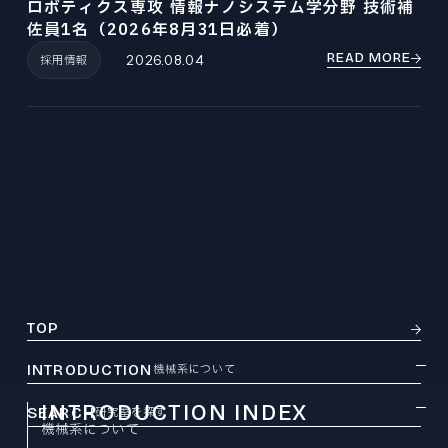
ロボティクス専攻 情報ナノシステム学分野 技術補
佐員1名（2026年8月31日必着）
READ MORE
採用情報
2026.08.04
TOP
INTRODUCTION
機械系について
INTRODUCTION INDEX
SEARCH
研究室を探す
機械系について