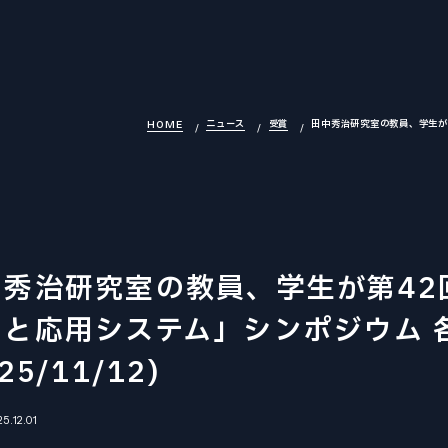
INTRODUCTION
ニュース
受賞
田中秀治研究室の教員、学生が第
HOME
機械系について
OVERVIEW
組織・沿革
SEARCH
中秀治研究室の教員、学生が第42
研究室を探す
ンと応用システム」シンポジウム 
LABORATORY
研究室
25/11/12)
機械機能創成専攻
ファインメカニクス専攻
ロボティクス専攻
25.12.01
航空宇宙工学専攻