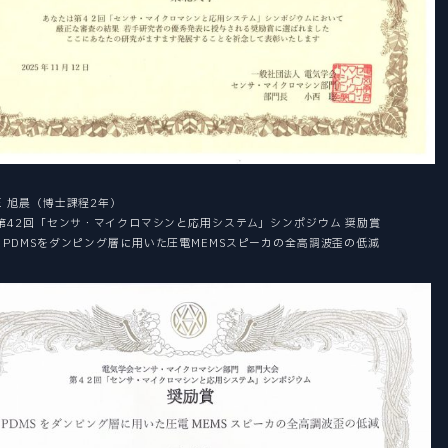
OPEN LECTURE
オープンキャンパス・見学
CAREER PATH
キャリアパス
 旭晨（博士課程2年）
 第42回「センサ・マイクロマシンと応用システム」シンポジウム 奨励賞
PDMSをダンピング層に用いた圧電MEMSスピーカの全高調波歪の低減