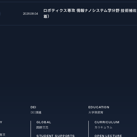
ロボティクス専攻 情報ナノシステム学分野 技術補佐員
2026.08.04
着）
DEI
EDUCATION
DEI推進
大学院教育
RY
GLOBAL
CURRICULUM
国際交流
カリキュラム
専攻
STUDENT SUPPORTS
OPEN LECTURE