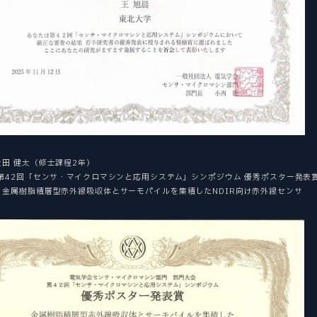
田 健太（修士課程2年）
 第42回「センサ・マイクロマシンと応用システム」シンポジウム 優秀ポスター発表
：金属樹脂積層型赤外線吸収体とサーモパイルを集積したNDIR向け赤外線センサ