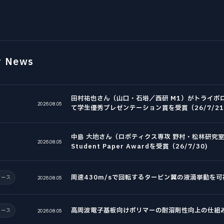
r News
田村祐也さん（山口・石﨏／西研 M1）がトライボロ
2026.08.05
て学生優秀プレゼンテーション賞を受賞（26/7/21
中島 大地さん（ロボティクス専攻 野村・松林研究室 D3
2026.08.05
Student Paper Awardを受賞（26/7/30)
周速430m/sで回転するタービン翼の液滴挙動を可視
リース
2026.08.05
高周波電子基板向けポリマーの耐溶剤性向上の仕組み
リース
2026.08.05