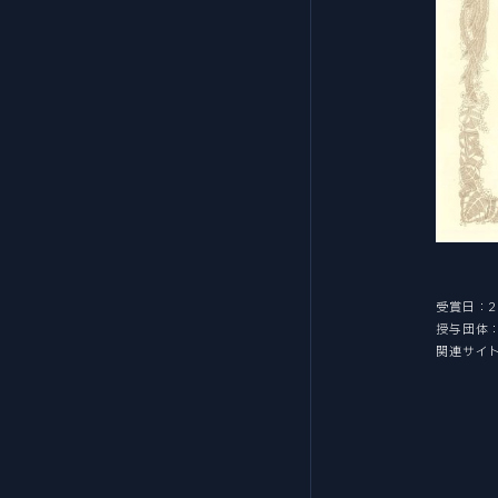
受賞日：2
授与団体
関連サイ