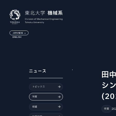
JAPANESE
ENGLISH
JAPANESE
ENGLISH
ニュース
田
シ
トピックス
(20
受賞
報道
受賞
20