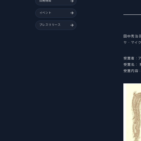
Tohoku University “Mechanical Engineering” is a place to challenge research for human happiness and the future in the world's best environment. We create tomorrow's affluence with free ideas.
Tohoku University “Mechanical Engineering” is a place to challenge research for human happiness and the future in the world's best environment. We create tomorrow's affluence with free ideas.
Tohoku University “Mechanical Engineering” is a place to challenge research for human happiness and the future in the world's best environment. We create tomorrow's affluence with free ideas.
採用情報
イベント
プレスリリース
田中秀治
サ・マイ
受賞者：
受賞名：
受賞内容