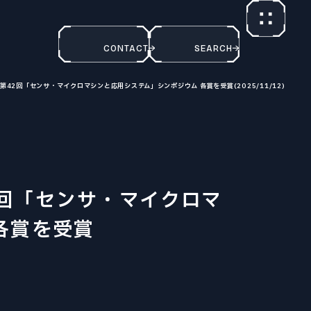
CONTACT
SEARCH
CONTACT
SEARCH
EXAMINATION
42回「センサ・マイクロマシンと応用システム」シンポジウム 各賞を受賞(2025/11/12)
大学院入試
PAST COLLECTION
入試出題範囲・過去の試験問題
NEWS
回「センサ・マイクロマ
ニュース
各賞を受賞
TOPICS
トピックス
PRIZE
受賞
REPORT
報道