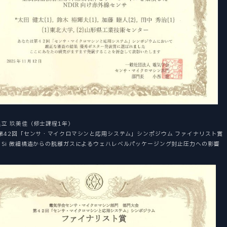
足立 玖美佳（修士課程1年）
 第42回「センサ・マイクロマシンと応用システム」シンポジウム ファイナリスト賞
：Si 微細構造からの脱離ガスによるウェハレベルパッケージング封止圧力への影響