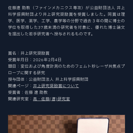
Tohoku University “Mechanical Engineering” is a place to challenge research for human happiness and the future in the world's best environment. We create tomorrow's affluence with free ideas.
Tohoku University “Mechanical Engineering” is a place to challenge research for human happiness and the future in the world's best environment. We create tomorrow's affluence with free ideas.
Tohoku University “Mechanical Engineering” is a place to challenge research for human happiness and the future in the world's best environment. We create tomorrow's affluence with free ideas.
Tohoku University “Mechanical Engineering” is a place to challenge research for human happiness and the future in the world's best environment. We create tomorrow's affluence with free ideas.
Tohoku University “Mechanical Engineering” is a place to challenge research for human happiness and the future in the world's best environment. We create tomorrow's affluence with free ideas.
Tohoku University “Mechanical Engineering” is a place to challenge research for human happiness and the future in the world's best environment. We create tomorrow's affluence with free ideas.
ファインメカニクス専攻
EXAMINATION INDEX
NEWS
CURRICULUM
ニュース
佐藤遼 助教（ファインメカニクス専攻）が公益財団法人 井上
ロボティクス専攻
大学院入試
STUDENT SUPPORTS
カリキュラム
科学振興財団より井上研究奨励賞を受賞しました。同賞は理
航空宇宙工学専攻
学生サポート
NEWS INDEX
ACCESS
学、医学、薬学、工学、農学等の分野で過去３年の間に博士の
PAST COLLECTION
アクセス・キャンパスマップ
情報科学研究科
ニュース
OPEN LECTURE
学位を取得した37歳未満の研究者を対象に、優れた博士論文
入試出題範囲・過去の試験問題
オープンキャンパス・見学
環境科学研究科
を提出した若手研究者へ授与されるものです。
ABOUT SITE
TOPICS
このサイトについて
医工学研究科
トピックス
CAREER PATH
SITEMAP
キャリアパス
RESEARCHER
サイトマップ
賞名：井上研究奨励賞
PRIZE
教員
受賞年月日：2026年2月4日
受賞
題目：変位および角度計測のためのフェムト秒レーザ共焦点プ
ローブに関する研究
REPORT
授与団体：公益財団法人 井上科学振興財団
報道
機械系同窓会
関連ページ：
井上研究奨励賞について
RECRUIT
受賞者：佐藤 遼 助教
機械系産学連携推進室
採用情報
関連研究室：
高・佐藤(遼)研究室
自動車の過去・未来館
EVENT
イベント
〒980-8579
PRESS
宮城県仙台市青葉区荒巻字青葉 6-6-01