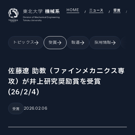
HOME
ニュース
受賞
佐
JAPANESE
ENGLISH
トピックス
受賞
報道
採用情報
イベ
TOP
INTRODUCTION
機械系について
佐藤遼 助教（ファインメカニクス専
INTRODUCTION INDEX
攻）が井上研究奨励賞を受賞
SEARCH
研究室を探す
機械系について
(26/2/4)
SEARCH INDEX
DEI
OVERVIEW
DEI推進
研究室を探す
組織・沿革
DEI INDEX
2026.02.06
受賞
EDUCATION
LABORATORY
大学院教育
DEI推進
研究室
EDUCATION INDEX
EXAMINATION
GLOBAL
機械機能創成専攻
大学院入試
大学院教育
国際交流