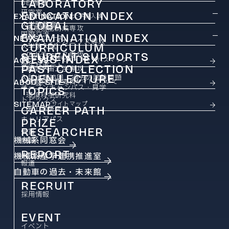
LABORATORY
DEI推進
研究室
EDUCATION INDEX
EXAMINATION
大学院入試
GLOBAL
大学院教育
機械機能創成専攻
国際交流
EXAMINATION INDEX
NEWS
ニュース
ファインメカニクス専攻
CURRICULUM
大学院入試
ロボティクス専攻
STUDENT SUPPORTS
カリキュラム
NEWS INDEX
ACCESS
アクセス・キャンパスマップ
学生サポート
PAST COLLECTION
ニュース
航空宇宙工学専攻
OPEN LECTURE
入試出題範囲・過去の試験問題
ABOUT SITE
情報科学研究科
このサイトについて
オープンキャンパス・見学
TOPICS
環境科学研究科
トピックス
SITEMAP
サイトマップ
CAREER PATH
医工学研究科
キャリアパス
PRIZE
RESEARCHER
受賞
機械系同窓会
教員
REPORT
機械系産学連携推進室
報道
自動車の過去・未来館
RECRUIT
採用情報
EVENT
イベント