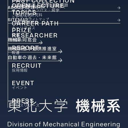
PAST COLLECTION
OPEN LECTURE
入試出題範囲・過去の試験問題
ABOUT SITE
情報科学研究科
このサイトについて
オープンキャンパス・見学
TOPICS
環境科学研究科
トピックス
SITEMAP
サイトマップ
CAREER PATH
医工学研究科
キャリアパス
PRIZE
RESEARCHER
受賞
機械系同窓会
教員
REPORT
機械系産学連携推進室
報道
自動車の過去・未来館
RECRUIT
採用情報
EVENT
イベント
PRESS
プレスリリース