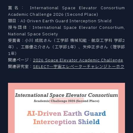
プレスリリース
賞名： International Space Elevator Consortium
Academic Challenge 2026 (Second Place)
© 2026 Division of Mechanical
題目：AI-Driven Earth Guard Interception Shield
Engineering,Tohoku University.
授与団体：International Space Elevator Consortium,
National Space Society
受賞者：小川 成就さん（工学部 機械知能・航空工学科 学部2
年）、工藤優之介さん（工学部1年）、矢仲正歩さん（理学部
1年）
関連ページ：
2026 Space Elevator Academic Challenge
関連研究室：
SELECT―宇宙エレベーターチャレンジトーホク