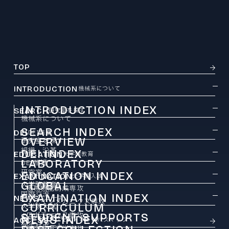
TOP
INTRODUCTION
機械系について
INTRODUCTION INDEX
SEARCH
研究室を探す
機械系について
SEARCH INDEX
DEI
DEI推進
OVERVIEW
研究室を探す
組織・沿革
DEI INDEX
EDUCATION
大学院教育
LABORATORY
DEI推進
研究室
EDUCATION INDEX
EXAMINATION
大学院入試
GLOBAL
大学院教育
機械機能創成専攻
国際交流
EXAMINATION INDEX
NEWS
ニュース
ファインメカニクス専攻
CURRICULUM
大学院入試
ロボティクス専攻
STUDENT SUPPORTS
カリキュラム
NEWS INDEX
ACCESS
アクセス・キャンパスマップ
学生サポート
ニュース
航空宇宙工学専攻