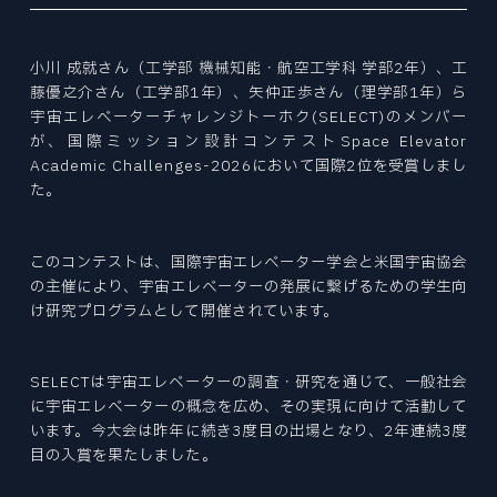
Tohoku University “Mechanical Engineering” is a place to challenge research for human happiness and the future in the world's best environment. We create tomorrow's affluence with free ideas.
Tohoku University “Mechanical Engineering” is a place to challenge research for human happiness and the future in the world's best environment. We create tomorrow's affluence with free ideas.
Tohoku University “Mechanical Engineering” is a place to challenge research for human happiness and the future in the world's best environment. We create tomorrow's affluence with free ideas.
Tohoku University “Mechanical Engineering” is a place to challenge research for human happiness and the future in the world's best environment. We create tomorrow's affluence with free ideas.
Tohoku University “Mechanical Engineering” is a place to challenge research for human happiness and the future in the world's best environment. We create tomorrow's affluence with free ideas.
Tohoku University “Mechanical Engineering” is a place to challenge research for human happiness and the future in the world's best environment. We create tomorrow's affluence with free ideas.
ファインメカニクス専攻
EXAMINATION INDEX
NEWS
CURRICULUM
ニュース
ロボティクス専攻
大学院入試
STUDENT SUPPORTS
カリキュラム
航空宇宙工学専攻
学生サポート
小川 成就さん（工学部 機械知能・航空工学科 学部2年）、工
NEWS INDEX
ACCESS
PAST COLLECTION
アクセス・キャンパスマップ
情報科学研究科
ニュース
藤優之介さん（工学部1年）、矢仲正歩さん（理学部1年）ら
OPEN LECTURE
入試出題範囲・過去の試験問題
宇宙エレベーターチャレンジトーホク(SELECT)のメンバー
オープンキャンパス・見学
環境科学研究科
ABOUT SITE
TOPICS
このサイトについて
が、国際ミッション設計コンテストSpace Elevator
医工学研究科
トピックス
CAREER PATH
Academic Challenges-2026において国際2位を受賞しまし
SITEMAP
キャリアパス
た。
RESEARCHER
サイトマップ
PRIZE
教員
受賞
このコンテストは、国際宇宙エレベーター学会と米国宇宙協会
REPORT
の主催により、宇宙エレベーターの発展に繋げるための学生向
報道
け研究プログラムとして開催されています。
機械系同窓会
RECRUIT
機械系産学連携推進室
採用情報
SELECTは宇宙エレベーターの調査・研究を通じて、一般社会
自動車の過去・未来館
に宇宙エレベーターの概念を広め、その実現に向けて活動して
EVENT
います。今大会は昨年に続き3度目の出場となり、2年連続3度
イベント
目の入賞を果たしました。
〒980-8579
PRESS
宮城県仙台市青葉区荒巻字青葉 6-6-01