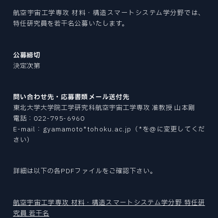
Tohoku University “Mechanical Engineering” is a place to challenge research for human happiness and the future in the world's best environment. We create tomorrow's affluence with free ideas.
Tohoku University “Mechanical Engineering” is a place to challenge research for human happiness and the future in the world's best environment. We create tomorrow's affluence with free ideas.
Tohoku University “Mechanical Engineering” is a place to challenge research for human happiness and the future in the world's best environment. We create tomorrow's affluence with free ideas.
Tohoku University “Mechanical Engineering” is a place to challenge research for human happiness and the future in the world's best environment. We create tomorrow's affluence with free ideas.
Tohoku University “Mechanical Engineering” is a place to challenge research for human happiness and the future in the world's best environment. We create tomorrow's affluence with free ideas.
Tohoku University “Mechanical Engineering” is a place to challenge research for human happiness and the future in the world's best environment. We create tomorrow's affluence with free ideas.
ファインメカニクス専攻
EXAMINATION INDEX
NEWS
CURRICULUM
ニュース
航空宇宙工学専攻 材料・構造スマートシステム学分野では、
ロボティクス専攻
大学院入試
STUDENT SUPPORTS
カリキュラム
特任研究員を若干名公募いたします。
航空宇宙工学専攻
学生サポート
NEWS INDEX
ACCESS
PAST COLLECTION
アクセス・キャンパスマップ
情報科学研究科
ニュース
OPEN LECTURE
入試出題範囲・過去の試験問題
オープンキャンパス・見学
環境科学研究科
公募締切
ABOUT SITE
TOPICS
このサイトについて
医工学研究科
決定次第
トピックス
CAREER PATH
SITEMAP
キャリアパス
RESEARCHER
サイトマップ
PRIZE
教員
問い合わせ先・応募書類メール送付先
受賞
東北大学大学院工学研究科航空宇宙工学専攻 准教授 山本剛
電話：022-795-6960
REPORT
E-mail：gyamamoto*tohoku.ac.jp（*を@に変更してくだ
報道
機械系同窓会
さい）
RECRUIT
機械系産学連携推進室
採用情報
自動車の過去・未来館
詳細は以下の各PDFファイルをご確認下さい。
EVENT
イベント
航空宇宙工学専攻 材料・構造スマートシステム学分野 特任研
〒980-8579
PRESS
宮城県仙台市青葉区荒巻字青葉 6-6-01
究員 若干名