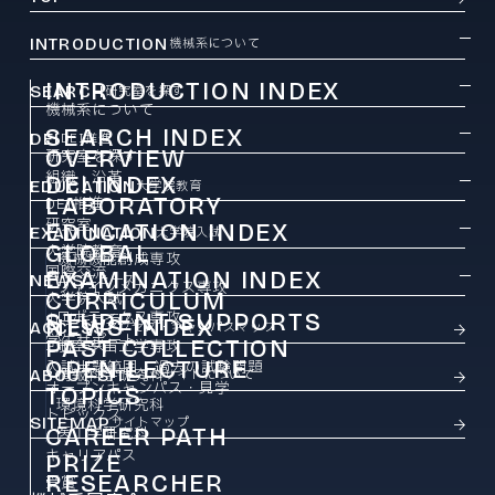
INTRODUCTION
機械系について
INTRODUCTION INDEX
SEARCH
研究室を探す
機械系について
SEARCH INDEX
DEI
DEI推進
OVERVIEW
研究室を探す
組織・沿革
DEI INDEX
EDUCATION
大学院教育
LABORATORY
DEI推進
研究室
EDUCATION INDEX
EXAMINATION
大学院入試
GLOBAL
大学院教育
機械機能創成専攻
国際交流
EXAMINATION INDEX
NEWS
ニュース
ファインメカニクス専攻
CURRICULUM
大学院入試
ロボティクス専攻
STUDENT SUPPORTS
カリキュラム
NEWS INDEX
ACCESS
アクセス・キャンパスマップ
学生サポート
PAST COLLECTION
ニュース
航空宇宙工学専攻
OPEN LECTURE
入試出題範囲・過去の試験問題
ABOUT SITE
情報科学研究科
このサイトについて
オープンキャンパス・見学
TOPICS
環境科学研究科
トピックス
SITEMAP
サイトマップ
CAREER PATH
医工学研究科
キャリアパス
PRIZE
RESEARCHER
受賞