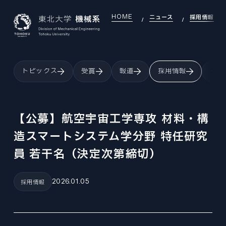
HOME
ニュース
採用情報
JAPANESE
ENGLISH
トピックス
受賞
報道
採用情報
イベ
TOP
INTRODUCTION
機械系について
【公募】航空宇宙工学専攻 材料・構
INTRODUCTION INDEX
造スマートシステム学分野 特任研究
SEARCH
研究室を探す
機械系について
員 若干名（決定次第締切）
SEARCH INDEX
DEI
OVERVIEW
DEI推進
研究室を探す
組織・沿革
DEI INDEX
2026.01.05
採用情報
EDUCATION
LABORATORY
大学院教育
DEI推進
研究室
EDUCATION INDEX
EXAMINATION
GLOBAL
機械機能創成専攻
大学院入試
大学院教育
国際交流