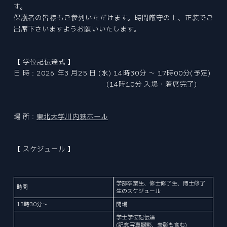
Tohoku University “Mechanical Engineering” is a place to challenge research for human happiness and the future in the world's best environment. We create tomorrow's affluence with free ideas.
Tohoku University “Mechanical Engineering” is a place to challenge research for human happiness and the future in the world's best environment. We create tomorrow's affluence with free ideas.
Tohoku University “Mechanical Engineering” is a place to challenge research for human happiness and the future in the world's best environment. We create tomorrow's affluence with free ideas.
Tohoku University “Mechanical Engineering” is a place to challenge research for human happiness and the future in the world's best environment. We create tomorrow's affluence with free ideas.
Tohoku University “Mechanical Engineering” is a place to challenge research for human happiness and the future in the world's best environment. We create tomorrow's affluence with free ideas.
Tohoku University “Mechanical Engineering” is a place to challenge research for human happiness and the future in the world's best environment. We create tomorrow's affluence with free ideas.
ファインメカニクス専攻
EXAMINATION INDEX
す。
NEWS
CURRICULUM
ニュース
ロボティクス専攻
大学院入試
保護者の皆様もご参列いただけます。時間厳守の上、正装でご
STUDENT SUPPORTS
カリキュラム
航空宇宙工学専攻
学生サポート
出席下さいますようお願いいたします。
NEWS INDEX
ACCESS
PAST COLLECTION
アクセス・キャンパスマップ
情報科学研究科
ニュース
OPEN LECTURE
入試出題範囲・過去の試験問題
オープンキャンパス・見学
環境科学研究科
ABOUT SITE
【 学位記伝達式 】
TOPICS
このサイトについて
医工学研究科
日 時 : 2026 年3 月25 日 (水) 14時30分 ～ 17時00分(予定)
トピックス
CAREER PATH
SITEMAP
(14時10分 入場・着席完了)
キャリアパス
RESEARCHER
サイトマップ
PRIZE
教員
受賞
場 所 :
東北大学川内萩ホール
REPORT
報道
機械系同窓会
【 スケジュール 】
RECRUIT
機械系産学連携推進室
採用情報
自動車の過去・未来館
学部卒業生、修士修了生、博士修了
時間
EVENT
生のスケジュール
イベント
13時30分～
開場
〒980-8579
学士学位記伝達
PRESS
宮城県仙台市青葉区荒巻字青葉 6-6-01
(記念写真撮影、表彰も含む)