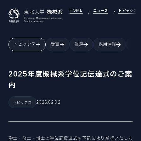
HOME
ニュース
トピックス
JAPANESE
ENGLISH
トピックス
受賞
報道
採用情報
イベ
TOP
INTRODUCTION
機械系について
2025年度機械系学位記伝達式のご案
INTRODUCTION INDEX
内
SEARCH
研究室を探す
機械系について
SEARCH INDEX
DEI
OVERVIEW
DEI推進
2026.02.02
トピックス
研究室を探す
組織・沿革
DEI INDEX
EDUCATION
LABORATORY
大学院教育
DEI推進
研究室
EDUCATION INDEX
EXAMINATION
GLOBAL
機械機能創成専攻
大学院入試
大学院教育
学士・修士・博士の学位記伝達式を下記により挙行いたしま
国際交流