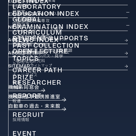
DEI INDEX
EDUCATION
大学院教育
LABORATORY
DEI推進
研究室
EDUCATION INDEX
EXAMINATION
大学院入試
GLOBAL
大学院教育
機械機能創成専攻
国際交流
EXAMINATION INDEX
NEWS
ニュース
ファインメカニクス専攻
CURRICULUM
大学院入試
ロボティクス専攻
STUDENT SUPPORTS
カリキュラム
NEWS INDEX
ACCESS
アクセス・キャンパスマップ
学生サポート
PAST COLLECTION
ニュース
航空宇宙工学専攻
OPEN LECTURE
入試出題範囲・過去の試験問題
ABOUT SITE
情報科学研究科
このサイトについて
オープンキャンパス・見学
TOPICS
環境科学研究科
トピックス
SITEMAP
サイトマップ
CAREER PATH
医工学研究科
キャリアパス
PRIZE
RESEARCHER
受賞
機械系同窓会
教員
REPORT
機械系産学連携推進室
報道
自動車の過去・未来館
RECRUIT
採用情報
EVENT