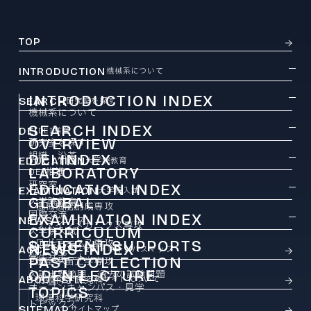
TOP
INTRODUCTION
機械系について
INTRODUCTION INDEX
SEARCH
研究室を探す
機械系について
SEARCH INDEX
DEI
DEI推進
OVERVIEW
研究室を探す
組織・沿革
DEI INDEX
EDUCATION
大学院教育
LABORATORY
DEI推進
研究室
EDUCATION INDEX
EXAMINATION
大学院入試
GLOBAL
大学院教育
機械機能創成専攻
国際交流
EXAMINATION INDEX
NEWS
ニュース
ファインメカニクス専攻
CURRICULUM
大学院入試
ロボティクス専攻
STUDENT SUPPORTS
カリキュラム
NEWS INDEX
ACCESS
アクセス・キャンパスマップ
学生サポート
PAST COLLECTION
ニュース
航空宇宙工学専攻
OPEN LECTURE
入試出題範囲・過去の試験問題
ABOUT SITE
情報科学研究科
このサイトについて
オープンキャンパス・見学
TOPICS
環境科学研究科
トピックス
SITEMAP
サイトマップ