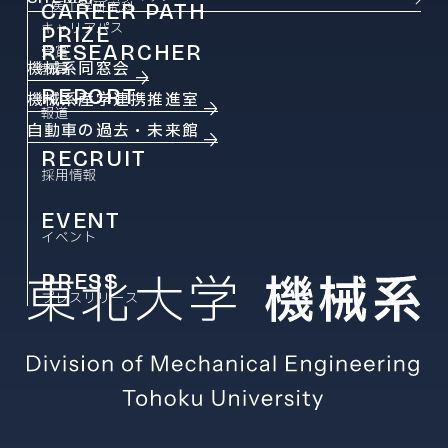
CAREER PATH
医工学研究科
キャリアパス
PRIZE
RESEARCHER
受賞
機械系同窓会
教員
REPORT
機械系産学連携推進室
報道
自動車の過去・未来館
RECRUIT
採用情報
EVENT
イベント
PRESS
プレスリリース