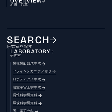
Tohoku University “Mechanical Engineering” is a place to challenge research for human happiness and the future in the world's best environment. We create tomorrow's affluence with free ideas.
Tohoku University “Mechanical Engineering” is a place to challenge research for human happiness and the future in the world's best environment. We create tomorrow's affluence with free ideas.
Tohoku University “Mechanical Engineering” is a place to challenge research for human happiness and the future in the world's best environment. We create tomorrow's affluence with free ideas.
Tohoku University “Mechanical Engineering” is a place to challenge research for human happiness and the future in the world's best environment. We create tomorrow's affluence with free ideas.
Tohoku University “Mechanical Engineering” is a place to challenge research for human happiness and the future in the world's best environment. We create tomorrow's affluence with free ideas.
Tohoku University “Mechanical Engineering” is a place to challenge research for human happiness and the future in the world's best environment. We create tomorrow's affluence with free ideas.
OVERVIEW
ファインメカニクス専攻
EXAMINATION INDEX
NEWS
組織・沿革
CURRICULUM
ニュース
ロボティクス専攻
大学院入試
STUDENT SUPPORTS
カリキュラム
航空宇宙工学専攻
学生サポート
NEWS INDEX
ACCESS
PAST COLLECTION
アクセス・キャンパスマップ
情報科学研究科
ニュース
OPEN LECTURE
入試出題範囲・過去の試験問題
オープンキャンパス・見学
環境科学研究科
ABOUT SITE
TOPICS
このサイトについて
医工学研究科
トピックス
SEARCH
CAREER PATH
SITEMAP
キャリアパス
RESEARCHER
サイトマップ
研究室を探す
PRIZE
教員
LABORATORY
受賞
研究室
REPORT
機械機能創成専攻
報道
機械系同窓会
ファインメカニクス専攻
RECRUIT
機械系産学連携推進室
ロボティクス専攻
採用情報
自動車の過去・未来館
航空宇宙工学専攻
EVENT
情報科学研究科
イベント
環境科学研究科
〒980-8579
PRESS
宮城県仙台市青葉区荒巻字青葉 6-6-01
医工学研究科