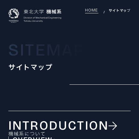
HOME
サイトマップ
JAPANESE
ENGLISH
SITEMAP
TOP
サイトマップ
INTRODUCTION
機械系について
INTRODUCTION INDEX
SEARCH
研究室を探す
機械系について
SEARCH INDEX
DEI
OVERVIEW
DEI推進
研究室を探す
組織・沿革
DEI INDEX
EDUCATION
LABORATORY
大学院教育
DEI推進
INTRODUCTION
研究室
EDUCATION INDEX
EXAMINATION
GLOBAL
機械機能創成専攻
大学院入試
機械系について
大学院教育
国際交流