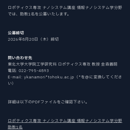
Tohoku University “Mechanical Engineering” is a place to challenge research for human happiness and the future in the world's best environment. We create tomorrow's affluence with free ideas.
Tohoku University “Mechanical Engineering” is a place to challenge research for human happiness and the future in the world's best environment. We create tomorrow's affluence with free ideas.
Tohoku University “Mechanical Engineering” is a place to challenge research for human happiness and the future in the world's best environment. We create tomorrow's affluence with free ideas.
Tohoku University “Mechanical Engineering” is a place to challenge research for human happiness and the future in the world's best environment. We create tomorrow's affluence with free ideas.
Tohoku University “Mechanical Engineering” is a place to challenge research for human happiness and the future in the world's best environment. We create tomorrow's affluence with free ideas.
Tohoku University “Mechanical Engineering” is a place to challenge research for human happiness and the future in the world's best environment. We create tomorrow's affluence with free ideas.
ファインメカニクス専攻
EXAMINATION INDEX
NEWS
CURRICULUM
ニュース
ロボティクス専攻 ナノシステム講座 情報ナノシステム学分野
ロボティクス専攻
大学院入試
STUDENT SUPPORTS
カリキュラム
では、助教1名を公募いたします。
航空宇宙工学専攻
学生サポート
NEWS INDEX
ACCESS
PAST COLLECTION
アクセス・キャンパスマップ
情報科学研究科
ニュース
OPEN LECTURE
入試出題範囲・過去の試験問題
オープンキャンパス・見学
環境科学研究科
公募締切
ABOUT SITE
TOPICS
このサイトについて
医工学研究科
2026年8月20日（木）締切
トピックス
CAREER PATH
SITEMAP
キャリアパス
RESEARCHER
サイトマップ
PRIZE
教員
問い合わせ先
受賞
東北大学大学院工学研究科 ロボティクス専攻 教授 金森義明
電話: 022-795-4893
REPORT
E-mail: ykanamori*tohoku.ac.jp（*を@に変換してくださ
報道
機械系同窓会
い）
RECRUIT
機械系産学連携推進室
採用情報
自動車の過去・未来館
詳細は以下のPDFファイルをご確認下さい。
EVENT
イベント
ロボティクス専攻 ナノシステム講座 情報ナノシステム学分野
〒980-8579
PRESS
宮城県仙台市青葉区荒巻字青葉 6-6-01
助教1名