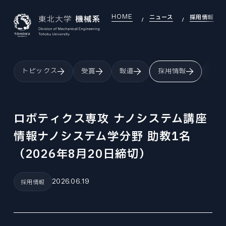
HOME
ニュース
採用情報
JAPANESE
ENGLISH
トピックス
受賞
報道
採用情報
イベ
TOP
INTRODUCTION
機械系について
ロボティクス専攻 ナノシステム講座
INTRODUCTION INDEX
情報ナノシステム学分野 助教1名
SEARCH
研究室を探す
機械系について
（2026年8月20日締切）
SEARCH INDEX
DEI
OVERVIEW
DEI推進
研究室を探す
組織・沿革
DEI INDEX
2026.06.19
採用情報
EDUCATION
LABORATORY
大学院教育
DEI推進
研究室
EDUCATION INDEX
EXAMINATION
GLOBAL
機械機能創成専攻
大学院入試
大学院教育
国際交流