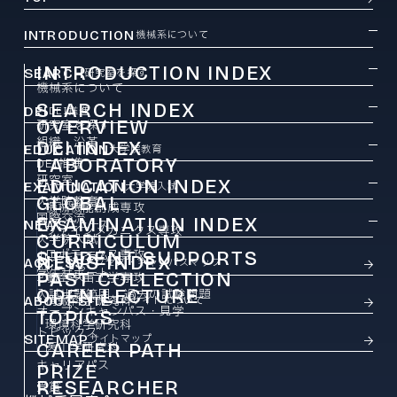
INTRODUCTION
機械系について
INTRODUCTION INDEX
SEARCH
研究室を探す
機械系について
SEARCH INDEX
DEI
DEI推進
OVERVIEW
研究室を探す
組織・沿革
DEI INDEX
EDUCATION
大学院教育
LABORATORY
DEI推進
研究室
EDUCATION INDEX
EXAMINATION
大学院入試
GLOBAL
大学院教育
機械機能創成専攻
国際交流
EXAMINATION INDEX
NEWS
ニュース
ファインメカニクス専攻
CURRICULUM
大学院入試
ロボティクス専攻
STUDENT SUPPORTS
カリキュラム
NEWS INDEX
ACCESS
アクセス・キャンパスマップ
学生サポート
PAST COLLECTION
ニュース
航空宇宙工学専攻
OPEN LECTURE
入試出題範囲・過去の試験問題
ABOUT SITE
情報科学研究科
このサイトについて
オープンキャンパス・見学
TOPICS
環境科学研究科
トピックス
SITEMAP
サイトマップ
CAREER PATH
医工学研究科
キャリアパス
PRIZE
RESEARCHER
受賞