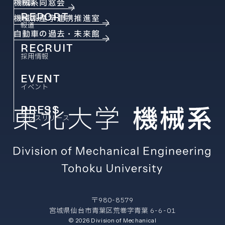
機械系同窓会
教員
REPORT
機械系産学連携推進室
報道
自動車の過去・未来館
RECRUIT
採用情報
EVENT
イベント
PRESS
プレスリリース
〒980-8579
宮城県仙台市青葉区荒巻字青葉 6-6-01
© 2026 Division of Mechanical