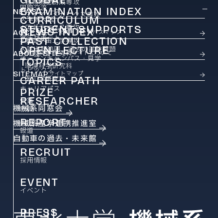
機械機能創成専攻
国際交流
EXAMINATION INDEX
NEWS
ニュース
ファインメカニクス専攻
CURRICULUM
大学院入試
ロボティクス専攻
STUDENT SUPPORTS
カリキュラム
NEWS INDEX
ACCESS
アクセス・キャンパスマップ
学生サポート
PAST COLLECTION
ニュース
航空宇宙工学専攻
OPEN LECTURE
入試出題範囲・過去の試験問題
ABOUT SITE
情報科学研究科
このサイトについて
オープンキャンパス・見学
TOPICS
環境科学研究科
トピックス
SITEMAP
サイトマップ
CAREER PATH
医工学研究科
キャリアパス
PRIZE
RESEARCHER
受賞
機械系同窓会
教員
REPORT
機械系産学連携推進室
報道
自動車の過去・未来館
RECRUIT
採用情報
EVENT
イベント
PRESS