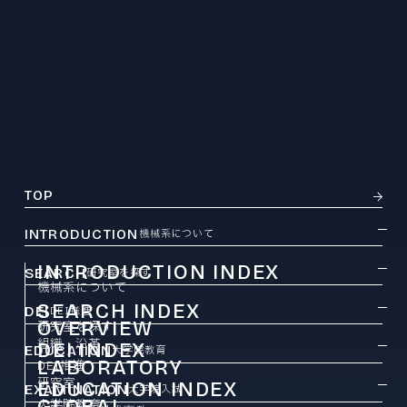
TOP
INTRODUCTION
機械系について
INTRODUCTION INDEX
SEARCH
研究室を探す
機械系について
SEARCH INDEX
DEI
DEI推進
OVERVIEW
研究室を探す
組織・沿革
DEI INDEX
EDUCATION
大学院教育
LABORATORY
DEI推進
研究室
EDUCATION INDEX
EXAMINATION
大学院入試
GLOBAL
大学院教育