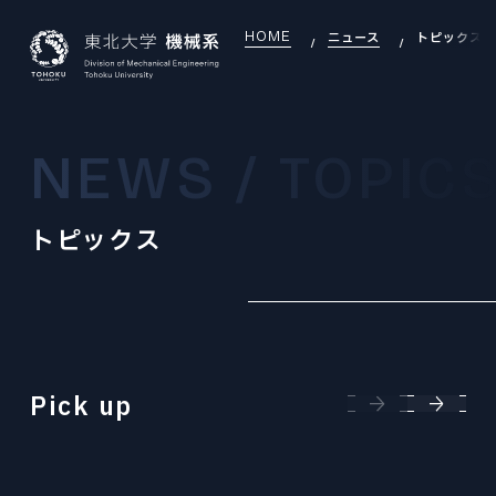
HOME
ニュース
トピックス
JAPANESE
ENGLISH
NEWS / TOPIC
TOP
トピックス
INTRODUCTION
機械系について
INTRODUCTION INDEX
SEARCH
研究室を探す
機械系について
SEARCH INDEX
DEI
OVERVIEW
DEI推進
研究室を探す
組織・沿革
DEI INDEX
Pick up
EDUCATION
LABORATORY
大学院教育
DEI推進
研究室
EDUCATION INDEX
EXAMINATION
GLOBAL
機械機能創成専攻
大学院入試
大学院教育
国際交流