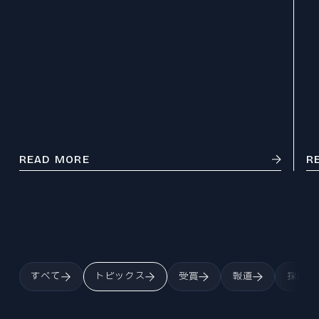
プレスリリース
© 2026 Division of Mechanical
Engineering,Tohoku University.
READ MORE
R
すべて
トピックス
受賞
報道
採用情