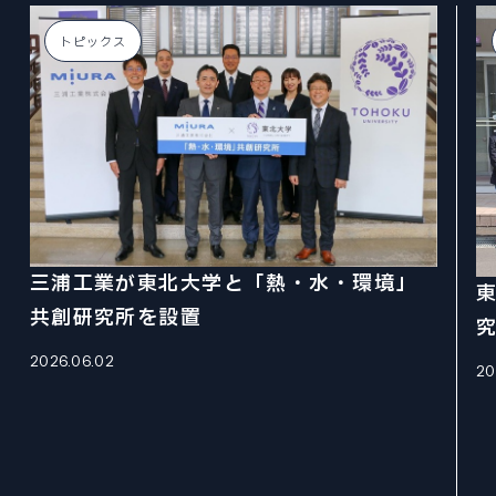
Tohoku University “Mechanical Engineering” is a place to challenge research for human happiness and the future in the world's best environment. We create tomorrow's affluence with free ideas.
Tohoku University “Mechanical Engineering” is a place to challenge research for human happiness and the future in the world's best environment. We create tomorrow's affluence with free ideas.
Tohoku University “Mechanical Engineering” is a place to challenge research for human happiness and the future in the world's best environment. We create tomorrow's affluence with free ideas.
Tohoku University “Mechanical Engineering” is a place to challenge research for human happiness and the future in the world's best environment. We create tomorrow's affluence with free ideas.
Tohoku University “Mechanical Engineering” is a place to challenge research for human happiness and the future in the world's best environment. We create tomorrow's affluence with free ideas.
Tohoku University “Mechanical Engineering” is a place to challenge research for human happiness and the future in the world's best environment. We create tomorrow's affluence with free ideas.
ファインメカニクス専攻
EXAMINATION INDEX
NEWS
CURRICULUM
ニュース
ロボティクス専攻
大学院入試
STUDENT SUPPORTS
トピックス
カリキュラム
航空宇宙工学専攻
学生サポート
NEWS INDEX
ACCESS
PAST COLLECTION
アクセス・キャンパスマップ
情報科学研究科
ニュース
OPEN LECTURE
入試出題範囲・過去の試験問題
オープンキャンパス・見学
環境科学研究科
ABOUT SITE
TOPICS
このサイトについて
医工学研究科
トピックス
CAREER PATH
SITEMAP
キャリアパス
RESEARCHER
サイトマップ
PRIZE
教員
受賞
REPORT
三浦工業が東北大学と「熱・水・環境」
報道
共創研究所を設置
機械系同窓会
究
RECRUIT
機械系産学連携推進室
2026.06.02
採用情報
20
自動車の過去・未来館
EVENT
イベント
〒980-8579
PRESS
宮城県仙台市青葉区荒巻字青葉 6-6-01