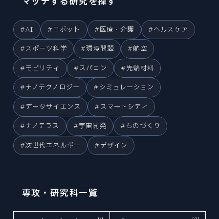
マッチする研究を探す
プレスリリース
© 2026 Division of Mechanical
#AI
#ロボット
#医療・介護
#ヘルスケア
Engineering,Tohoku University.
#スポーツ科学
#環境問題
#航空
#モビリティ
#スパコン
#先端材料
#ナノテクノロジー
#シミュレーション
#データサイエンス
#スマートシティ
#ナノテラス
#宇宙開発
#ものづくり
#次世代エネルギー
#デザイン
専攻・研究科一覧