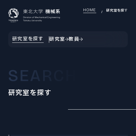
HOME
研究室を探す
JAPANESE
ENGLISH
研究室を探す
研究室
教員
TOP
INTRODUCTION
機械系について
SEARCH
INTRODUCTION INDEX
SEARCH
研究室を探す
機械系について
研究室を探す
SEARCH INDEX
DEI
OVERVIEW
DEI推進
研究室を探す
組織・沿革
DEI INDEX
EDUCATION
LABORATORY
大学院教育
DEI推進
研究室
EDUCATION INDEX
EXAMINATION
GLOBAL
機械機能創成専攻
大学院入試
大学院教育
国際交流