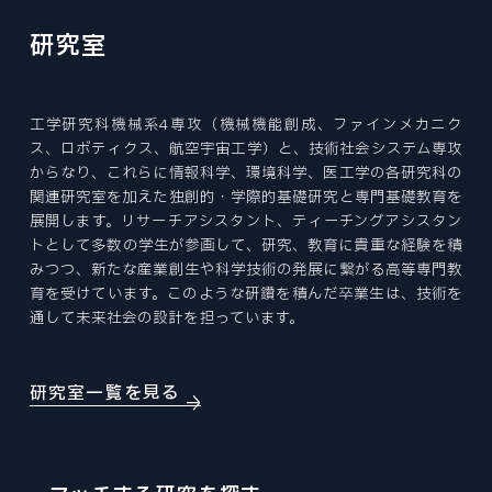
Tohoku University “Mechanical Engineering” is a place to challenge research for human happiness and the future in the world's best environment. We create tomorrow's affluence with free ideas.
Tohoku University “Mechanical Engineering” is a place to challenge research for human happiness and the future in the world's best environment. We create tomorrow's affluence with free ideas.
Tohoku University “Mechanical Engineering” is a place to challenge research for human happiness and the future in the world's best environment. We create tomorrow's affluence with free ideas.
Tohoku University “Mechanical Engineering” is a place to challenge research for human happiness and the future in the world's best environment. We create tomorrow's affluence with free ideas.
Tohoku University “Mechanical Engineering” is a place to challenge research for human happiness and the future in the world's best environment. We create tomorrow's affluence with free ideas.
Tohoku University “Mechanical Engineering” is a place to challenge research for human happiness and the future in the world's best environment. We create tomorrow's affluence with free ideas.
ファインメカニクス専攻
EXAMINATION INDEX
NEWS
CURRICULUM
ニュース
ロボティクス専攻
大学院入試
研究室
STUDENT SUPPORTS
カリキュラム
航空宇宙工学専攻
学生サポート
NEWS INDEX
ACCESS
PAST COLLECTION
アクセス・キャンパスマップ
情報科学研究科
ニュース
OPEN LECTURE
入試出題範囲・過去の試験問題
オープンキャンパス・見学
環境科学研究科
工学研究科機械系4専攻（機械機能創成、ファインメカニク
ABOUT SITE
TOPICS
このサイトについて
医工学研究科
ス、ロボティクス、航空宇宙工学）と、技術社会システム専攻
トピックス
CAREER PATH
からなり、これらに情報科学、環境科学、医工学の各研究科の
SITEMAP
キャリアパス
RESEARCHER
サイトマップ
関連研究室を加えた独創的・学際的基礎研究と専門基礎教育を
PRIZE
教員
展開します。リサーチアシスタント、ティーチングアシスタン
受賞
トとして多数の学生が参画して、研究、教育に貴重な経験を積
みつつ、新たな産業創生や科学技術の発展に繋がる高等専門教
REPORT
育を受けています。このような研鑽を積んだ卒業生は、技術を
報道
機械系同窓会
通して未来社会の設計を担っています。
RECRUIT
機械系産学連携推進室
採用情報
自動車の過去・未来館
研究室一覧を見る
EVENT
イベント
〒980-8579
PRESS
宮城県仙台市青葉区荒巻字青葉 6-6-01