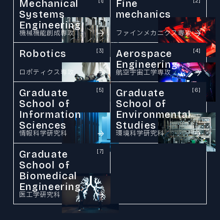
Mechanical
[1]
Fine
[2]
Systems
mechanics
Engineering
機械機能創成専攻
ファインメカニクス専攻
Robotics
[3]
Aerospace
[4]
Engineering
ロボティクス専攻
航空宇宙工学専攻
Graduate
[5]
Graduate
[6]
School of
School of
Information
Environmental
Sciences
Studies
情報科学研究科
環境科学研究科
Graduate
[7]
School of
Biomedical
Engineering
医工学研究科