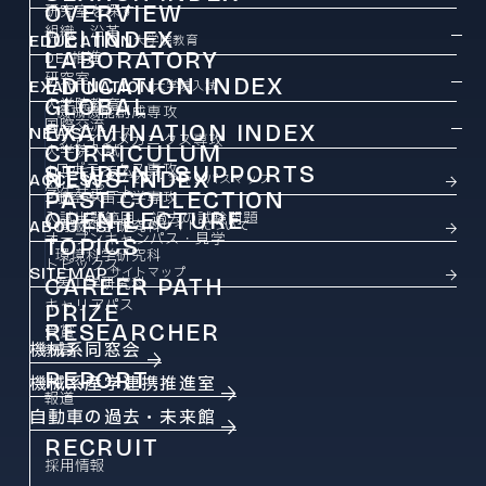
OVERVIEW
研究室を探す
組織・沿革
DEI INDEX
EDUCATION
大学院教育
LABORATORY
DEI推進
研究室
EDUCATION INDEX
EXAMINATION
大学院入試
GLOBAL
大学院教育
機械機能創成専攻
国際交流
EXAMINATION INDEX
NEWS
ニュース
ファインメカニクス専攻
CURRICULUM
大学院入試
ロボティクス専攻
STUDENT SUPPORTS
カリキュラム
NEWS INDEX
ACCESS
アクセス・キャンパスマップ
学生サポート
PAST COLLECTION
ニュース
航空宇宙工学専攻
OPEN LECTURE
入試出題範囲・過去の試験問題
ABOUT SITE
情報科学研究科
このサイトについて
オープンキャンパス・見学
TOPICS
環境科学研究科
トピックス
SITEMAP
サイトマップ
CAREER PATH
医工学研究科
キャリアパス
PRIZE
RESEARCHER
受賞
機械系同窓会
教員
REPORT
機械系産学連携推進室
報道
自動車の過去・未来館
RECRUIT
採用情報